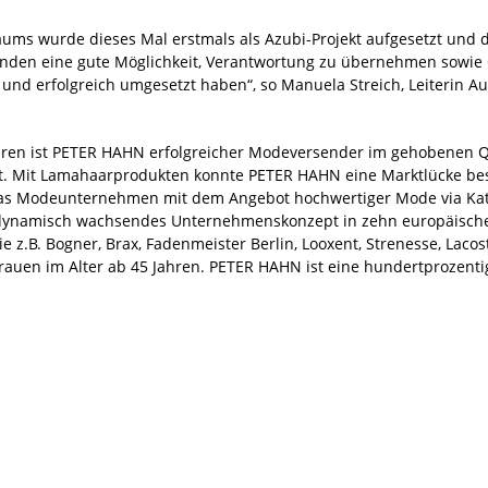
ms wurde dieses Mal erstmals als Azubi-Projekt aufgesetzt und d
enden eine gute Möglichkeit, Verantwortung zu übernehmen sowie
ich und erfolgreich umgesetzt haben“, so Manuela Streich, Leiterin
ahren ist PETER HAHN erfolgreicher Modeversender im gehobenen Q
 Mit Lamahaarprodukten konnte PETER HAHN eine Marktlücke bese
 das Modeunternehmen mit dem Angebot hochwertiger Mode via Kata
nd dynamisch wachsendes Unternehmenskonzept in zehn europäisch
z.B. Bogner, Brax, Fadenmeister Berlin, Looxent, Strenesse, Lacost
auen im Alter ab 45 Jahren. PETER HAHN ist eine hundertprozentig