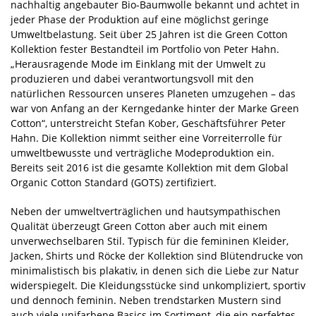
nachhaltig angebauter Bio-Baumwolle bekannt und achtet in
jeder Phase der Produktion auf eine möglichst geringe
Umweltbelastung. Seit über 25 Jahren ist die Green Cotton
Kollektion fester Bestandteil im Portfolio von Peter Hahn.
„Herausragende Mode im Einklang mit der Umwelt zu
produzieren und dabei verantwortungsvoll mit den
natürlichen Ressourcen unseres Planeten umzugehen – das
war von Anfang an der Kerngedanke hinter der Marke Green
Cotton“, unterstreicht Stefan Kober, Geschäftsführer Peter
Hahn. Die Kollektion nimmt seither eine Vorreiterrolle für
umweltbewusste und verträgliche Modeproduktion ein.
Bereits seit 2016 ist die gesamte Kollektion mit dem Global
Organic Cotton Standard (GOTS) zertifiziert.
Neben der umweltverträglichen und hautsympathischen
Qualität überzeugt Green Cotton aber auch mit einem
unverwechselbaren Stil. Typisch für die femininen Kleider,
Jacken, Shirts und Röcke der Kollektion sind Blütendrucke von
minimalistisch bis plakativ, in denen sich die Liebe zur Natur
widerspiegelt. Die Kleidungsstücke sind unkompliziert, sportiv
und dennoch feminin. Neben trendstarken Mustern sind
auch viele unifarbene Basics im Sortiment, die ein perfektes