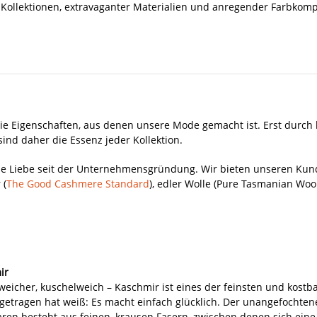
 Kollektionen, extravaganter Materialien und anregender Farbkomp
die Eigenschaften, aus denen unsere Mode gemacht ist. Erst durch 
ind daher die Essenz jeder Kollektion.
ße Liebe seit der Unternehmensgründung. Wir bieten unseren Kund
 (
The Good Cashmere Standard
), edler Wolle (Pure Tasmanian Woo
ir
weicher, kuschelweich – Kaschmir ist eines der feinsten und kost
getragen hat weiß: Es macht einfach glücklich. Der unangefochten
ren besteht aus feinen, krausen Fasern, zwischen denen sich eine 