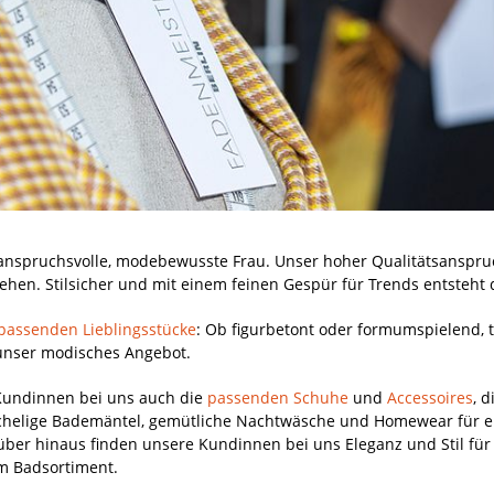
e anspruchsvolle, modebewusste Frau. Unser hoher Qualitätsanspr
hen. Stilsicher und mit einem feinen Gespür für Trends entsteht 
e passenden Lieblingsstücke
: Ob figurbetont oder formumspielend, t
st unser modisches Angebot.
Kundinnen bei uns auch die
passenden Schuhe
und
Accessoires
, 
schelige Bademäntel, gemütliche Nachtwäsche und Homewear für 
über hinaus finden unsere Kundinnen bei uns Eleganz und Stil fü
um Badsortiment.