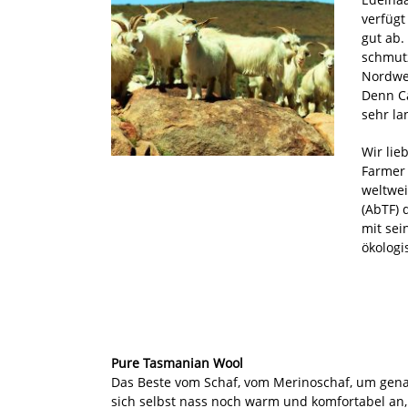
verfüg
gut ab.
schmut
Nordwes
Denn Ca
sehr la
Wir lie
Farmer 
weltwei
(AbTF) 
mit sei
ökologi
Pure Tasmanian Wool
Das Beste vom Schaf, vom Merinoschaf, um genau z
sich selbst nass noch warm und komfortabel an, 