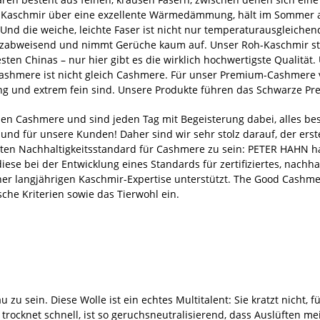
t Kaschmir über eine exzellente Wärmedämmung, hält im Sommer a
 Und die weiche, leichte Faser ist nicht nur temperaturausgleich
zabweisend und nimmt Gerüche kaum auf. Unser Roh-Kaschmir st
ten Chinas – nur hier gibt es die wirklich hochwertigste Qualität
shmere ist nicht gleich Cashmere. Für unser Premium-Cashmere v
ng und extrem fein sind. Unsere Produkte führen das Schwarze Pr
ben Cashmere und sind jeden Tag mit Begeisterung dabei, alles bes
und für unsere Kunden! Daher sind wir sehr stolz darauf, der ers
ten Nachhaltigkeitsstandard für Cashmere zu sein: PETER HAHN ha
diese bei der Entwicklung eines Standards für zertifiziertes, nach
ner langjährigen Kaschmir-Expertise unterstützt. The Good Cashme
sche Kriterien sowie das Tierwohl ein.
u sein. Diese Wolle ist ein echtes Multitalent: Sie kratzt nicht, fü
trocknet schnell, ist so geruchsneutralisierend, dass Auslüften me