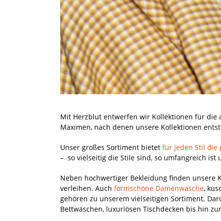
Mit Herzblut entwerfen wir Kollektionen für di
Maximen, nach denen unsere Kollektionen entste
Unser großes Sortiment bietet
für jeden Stil di
– so vielseitig die Stile sind, so umfangreich i
Neben hochwertiger Bekleidung finden unsere 
verleihen. Auch
formschöne Damenwäsche
, ku
gehören zu unserem vielseitigen Sortiment. Dar
Bettwäschen, luxuriösen Tischdecken bis hin z